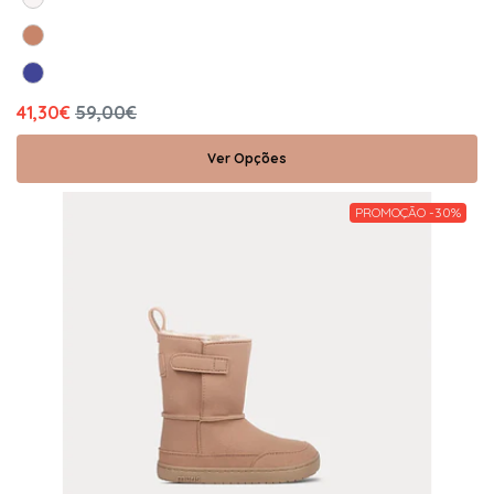
41,30€
59,00€
Ver Opções
PROMOÇÃO -30%