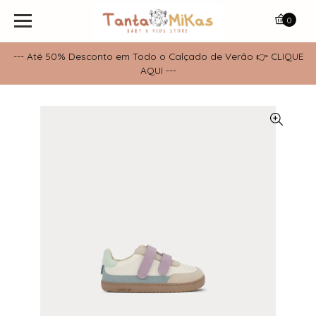
0
--- Até 50% Desconto em Todo o Calçado de Verão 👉 CLIQUE
AQUI ---