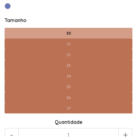
Tamanho
20
21
22
23
24
25
26
27
Quantidade
-
+