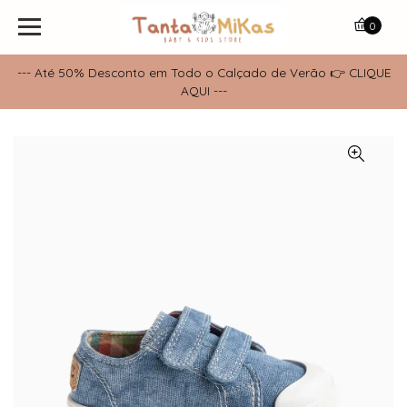
0
--- Até 50% Desconto em Todo o Calçado de Verão 👉 CLIQUE
AQUI ---