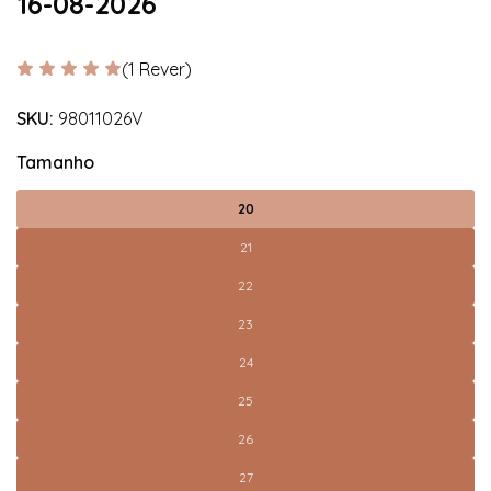
16-08-2026
(1 Rever)
SKU:
98011026V
Tamanho
20
21
22
23
24
25
26
27