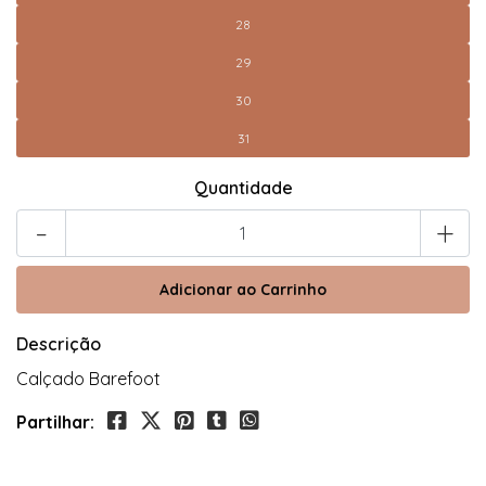
28
29
30
31
Quantidade
-
+
Descrição
Calçado Barefoot
Partilhar: