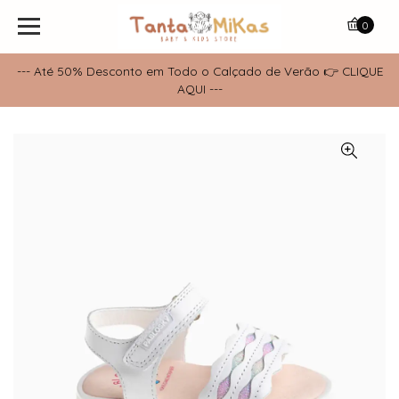
0
--- Até 50% Desconto em Todo o Calçado de Verão 👉 CLIQUE
AQUI ---