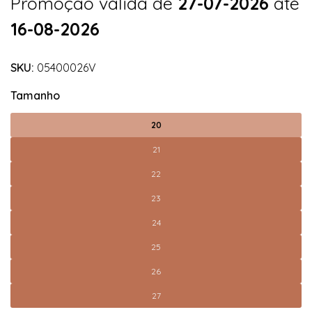
Promoção válida de
27-07-2026
até
16-08-2026
SKU:
05400026V
Tamanho
20
21
22
23
24
25
26
27