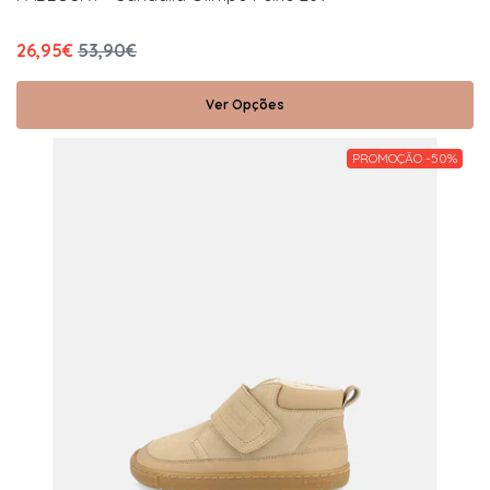
26,95€
53,90€
Ver Opções
PROMOÇÃO -50%