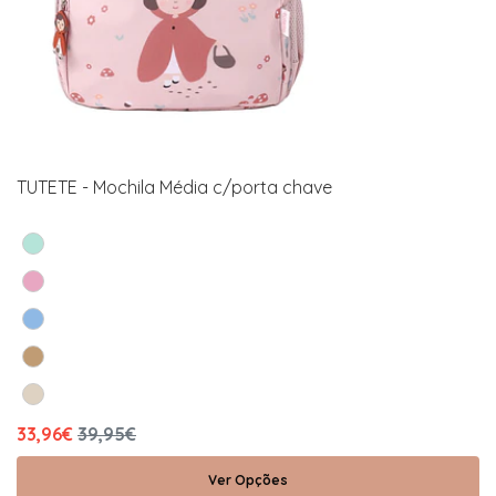
TUTETE - Mochila Média c/porta chave
33,96€
39,95€
Ver Opções