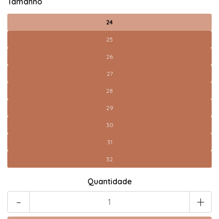
Tamanho
24
25
26
27
28
29
30
31
32
Quantidade
-
+