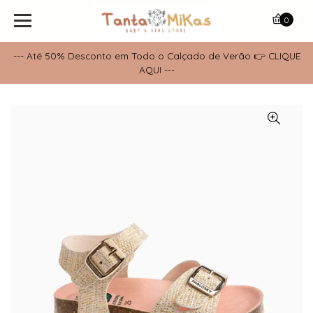
0
--- Até 50% Desconto em Todo o Calçado de Verão 👉 CLIQUE
AQUI ---