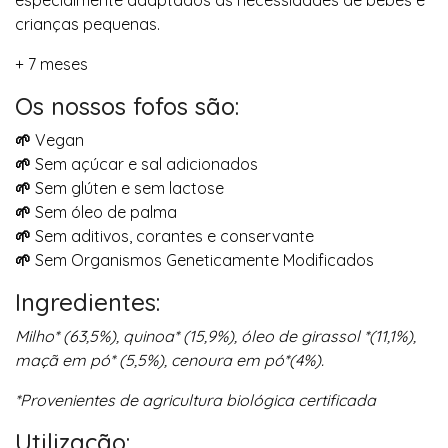
especialmente adaptados às necessidades de bebés e
crianças pequenas.
+ 7 meses
Os nossos fofos são:
🌱
Vegan
🌱
Sem açúcar e sal adicionados
🌱
Sem glúten e sem lactose
🌱
Sem óleo de palma
🌱
Sem aditivos, corantes e conservante
🌱
Sem Organismos Geneticamente Modificados
Ingredientes:
Milho* (63,5%), quinoa* (15,9%), óleo de girassol *(11,1%),
maçã em pó* (5,5%), cenoura em pó*(4%).
*Provenientes de agricultura biológica certificada
Utilização: