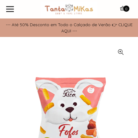
0
--- Até 50% Desconto em Todo o Calçado de Verão 👉 CLIQUE
AQUI ---