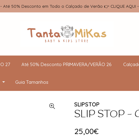
-- Até 50% Desconto em Todo o Calçado de Verão 👉 CLIQUE AQUI -
O 27
Até 50% Desconto PRIMAVERA/VERÃO 26
Calçad
Guia Tamanhos
SLIPSTOP
SLIP STOP - C
25,00€