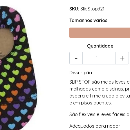
SKU:
SlipStop321
Tamanhos varios
Quantidade
-
+
Descrição
SLIP STOP são meias leves e
molhadas como piscinas, prai
áspera e firme ajuda a evit
e em pisos quentes.
São flexíveis e leves fáceis 
Adequados para nadar.