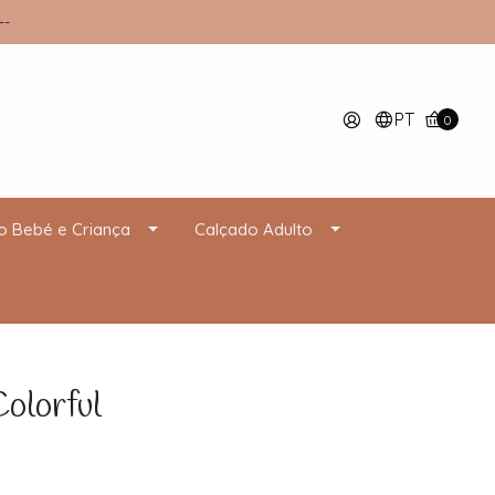
--
PT
0
o Bebé e Criança
Calçado Adulto
olorful