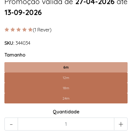
Promoção válida de
27-04-2026
até
13-09-2026
(1 Rever)
SKU:
344034
Tamanho
6m
12m
18m
24m
Quantidade
-
+