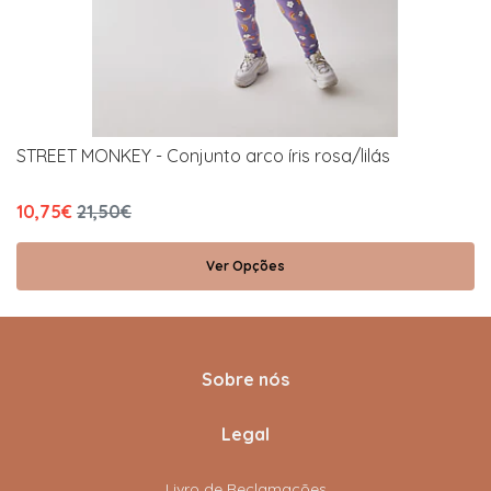
STREET MONKEY - Conjunto arco íris rosa/lilás
10,75€
21,50€
Ver Opções
Sobre nós
Legal
Livro de Reclamações