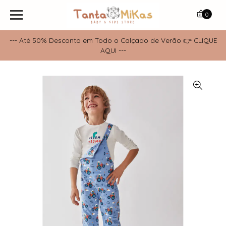
0
--- Até 50% Desconto em Todo o Calçado de Verão 👉 CLIQUE
AQUI ---