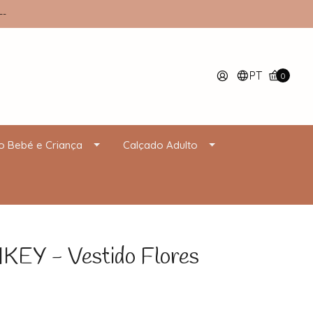
--
PT
0
o Bebé e Criança
Calçado Adulto
Y - Vestido Flores