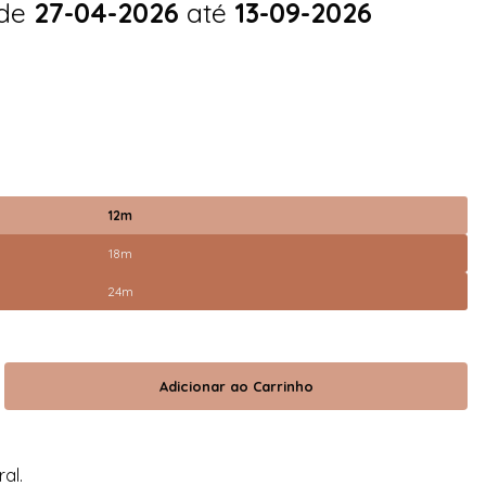
 de
27-04-2026
até
13-09-2026
12m
18m
24m
ral.