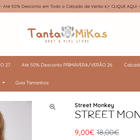
-- Até 50% Desconto em Todo o Calçado de Verão 👉 CLIQUE AQUI -
O 27
Até 50% Desconto PRIMAVERA/VERÃO 26
Calçad
Guia Tamanhos
Street Monkey
STREET MONKE
9,00€
18,00€