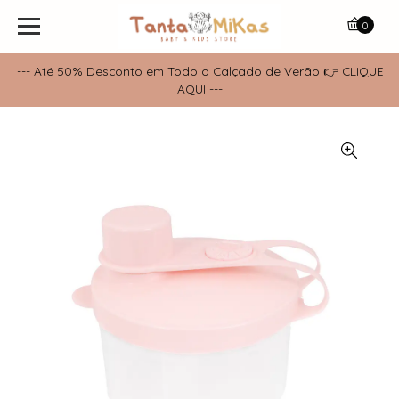
0
--- Até 50% Desconto em Todo o Calçado de Verão 👉 CLIQUE
AQUI ---