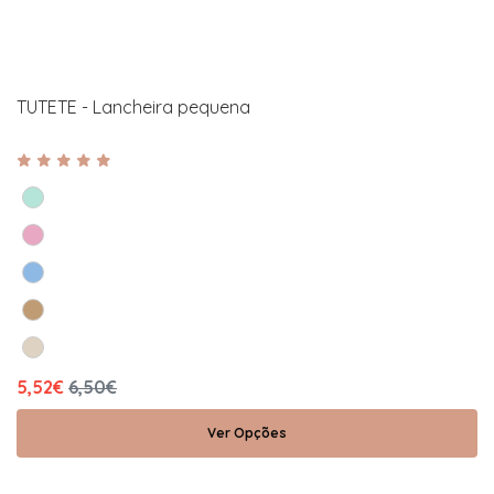
TUTETE - Lancheira pequena
5,52€
6,50€
Ver Opções