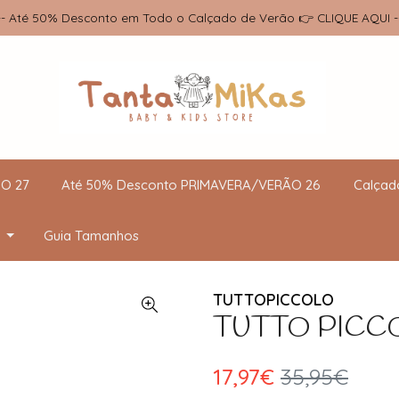
-- Até 50% Desconto em Todo o Calçado de Verão 👉 CLIQUE AQUI -
O 27
Até 50% Desconto PRIMAVERA/VERÃO 26
Calçad
Guia Tamanhos
TUTTOPICCOLO
TUTTO PICCOLO
17,97€
35,95€