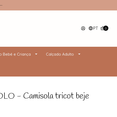
--
PT
0
o Bebé e Criança
Calçado Adulto
 - Camisola tricot beje