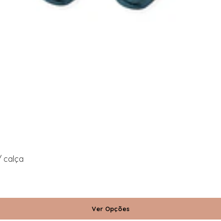
 calça
Ver Opções