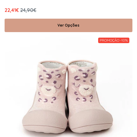
22,41€
24,90€
Ver Opções
PROMOÇÃO -10%