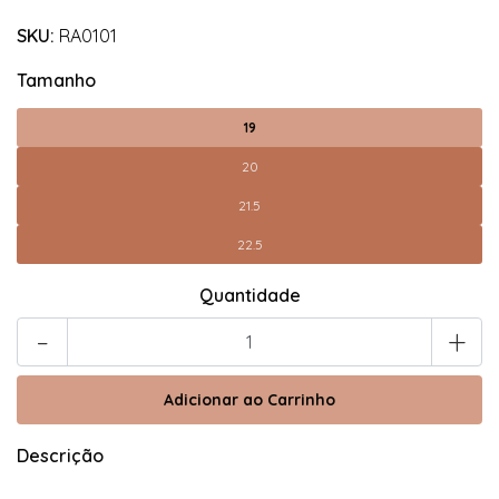
SKU:
RA0101
Tamanho
19
20
21.5
22.5
Quantidade
-
+
Descrição