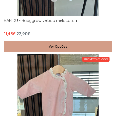
BABIDU - Babygrow veludo melocoton
11,45€
22,90€
Ver Opções
PROMOÇÃO -50%