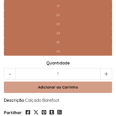
21
22
23
24
25
26
Quantidade
-
+
Descrição
Calçado Barefoot
Partilhar: