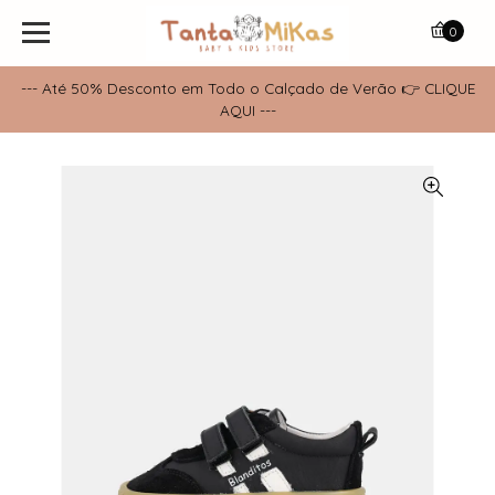
0
--- Até 50% Desconto em Todo o Calçado de Verão 👉 CLIQUE
AQUI ---