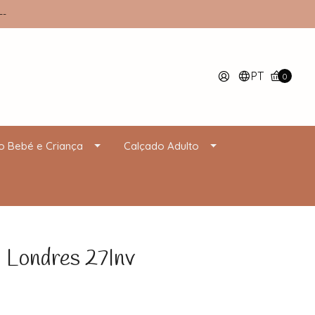
--
PT
0
o Bebé e Criança
Calçado Adulto
ondres 27Inv