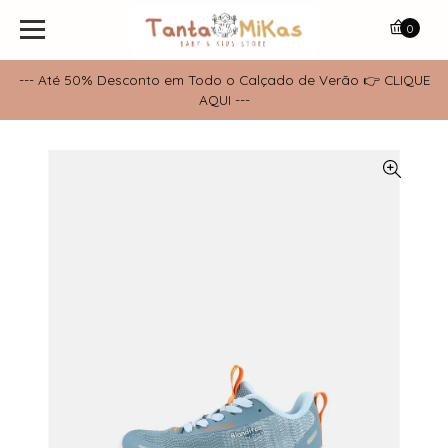
0
--- Até 50% Desconto em Todo o Calçado de Verão 👉 CLIQUE
AQUI ---