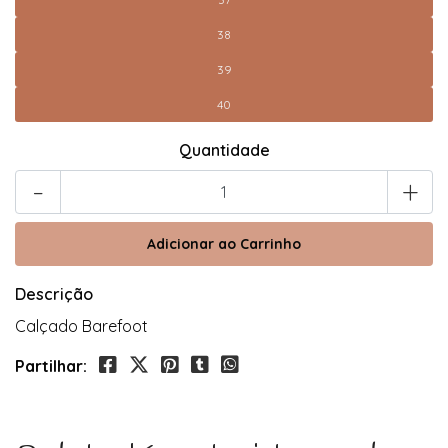
38
39
40
Quantidade
-
+
Descrição
Calçado Barefoot
Partilhar: