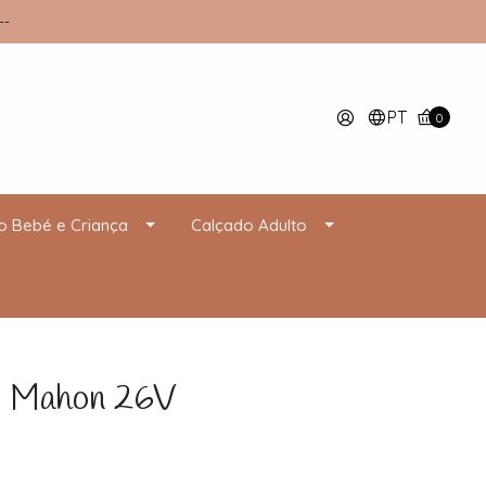
--
PT
0
o Bebé e Criança
Calçado Adulto
 Mahon 26V