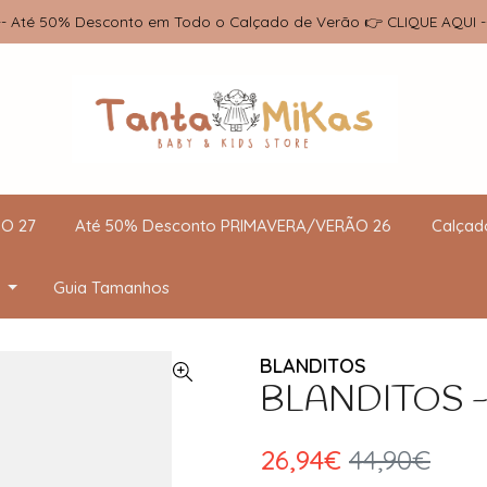
-- Até 50% Desconto em Todo o Calçado de Verão 👉 CLIQUE AQUI -
O 27
Até 50% Desconto PRIMAVERA/VERÃO 26
Calçad
Guia Tamanhos
BLANDITOS
BLANDITOS -
26,94€
44,90€