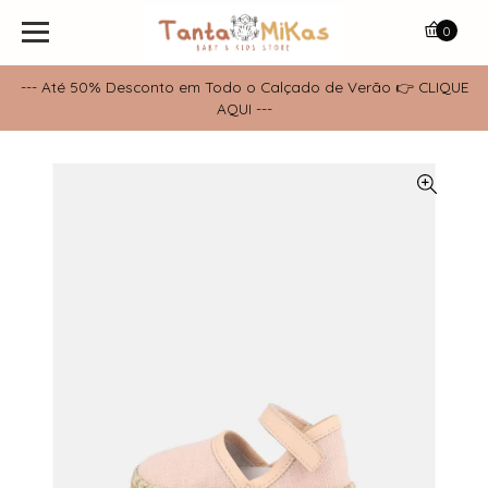
0
--- Até 50% Desconto em Todo o Calçado de Verão 👉 CLIQUE
AQUI ---