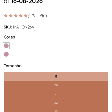
al
16-08-2026
(1 Reseña)
SKU:
MAHON26V
Cores
Tamanho
19
20
21
22
23