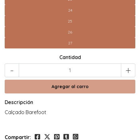
24
25
26
27
Cantidad
-
+
Descripción
Calçado Barefoot
Compartir: