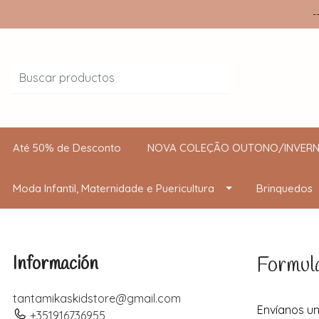
-
Até 50% de Desconto
NOVA COLEÇÃO OUTONO/INVERN
Moda Infantil, Maternidade e Puericultura
Brinquedos
Formul
Información
tantamikaskidstore@gmail.com
Envíanos un
+351916736955