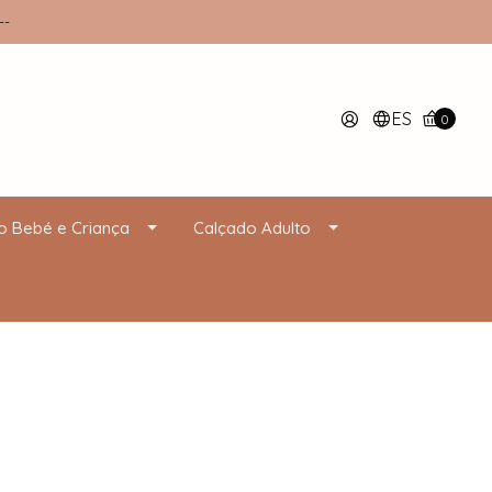
--
ES
0
o Bebé e Criança
Calçado Adulto