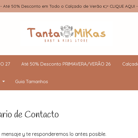
-- Até 50% Desconto em Todo o Calçado de Verão 👉 CLIQUE AQUI -
O 27
Até 50% Desconto PRIMAVERA/VERÃO 26
Calçad
Guia Tamanhos
ario de Contacto
 mensaje y te responderemos lo antes posible.