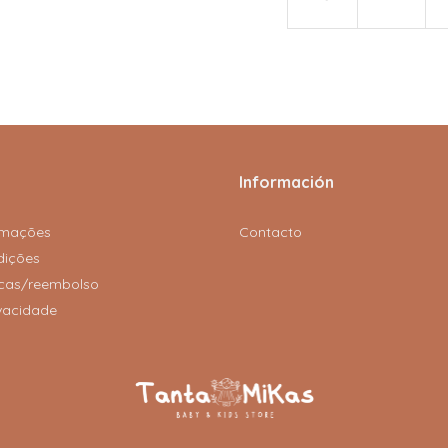
Información
amações
Contacto
dições
rocas/reembolso
ivacidade