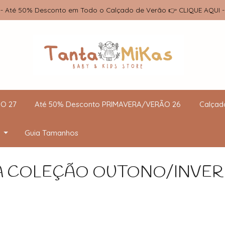
-- Até 50% Desconto em Todo o Calçado de Verão 👉 CLIQUE AQUI -
O 27
Até 50% Desconto PRIMAVERA/VERÃO 26
Calçad
Guia Tamanhos
 COLEÇÃO OUTONO/INVER