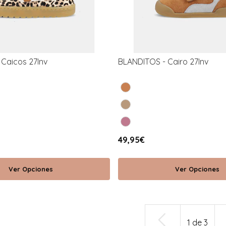
Caicos 27Inv
BLANDITOS - Cairo 27Inv
49,95€
Ver Opciones
Ver Opciones
1
de
3