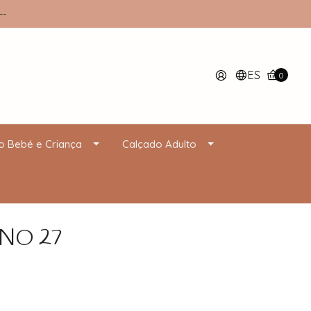
--
ES
0
o Bebé e Criança
Calçado Adulto
NO 27