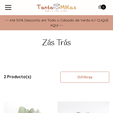
0
--- Até 50% Desconto em Todo o Calçado de Verão 👉 CLIQUE
AQUI ---
Zás Trás
2 Producto(s)
Filtros