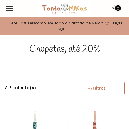
0
--- Até 50% Desconto em Todo o Calçado de Verão 👉 CLIQUE
AQUI ---
Chupetas, até 20%
7 Producto(s)
Filtros