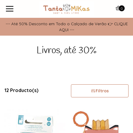
0
--- Até 50% Desconto em Todo o Calçado de Verão 👉 CLIQUE
AQUI ---
Livros, até 30%
12 Producto(s)
Filtros