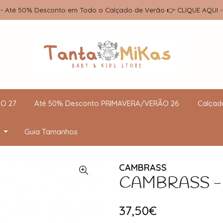
-- Até 50% Desconto em Todo o Calçado de Verão 👉 CLIQUE AQUI -
O 27
Até 50% Desconto PRIMAVERA/VERÃO 26
Calçad
Guia Tamanhos
CAMBRASS
CAMBRASS - M
37,50€