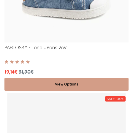
PABLOSKY - Lona Jeans 26V
19,14€
31,90€
View Options
SALE -40%