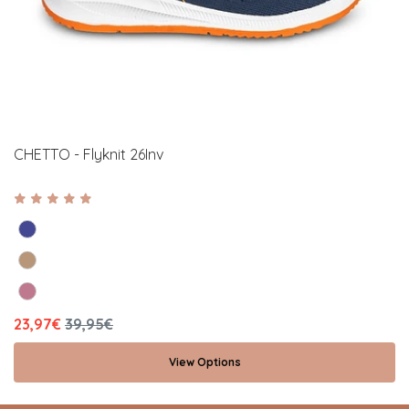
CHETTO - Flyknit 26Inv
23,97€
39,95€
View Options