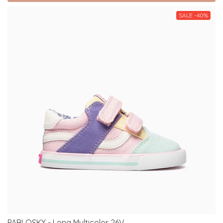
SALE -40%
PABLOSKY - Lona Multicolor 26V