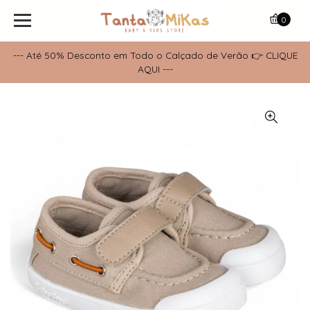
0
--- Até 50% Desconto em Todo o Calçado de Verão 👉 CLIQUE
AQUI ---