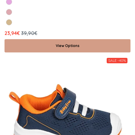
23,94€
39,90€
View Options
SALE -40%