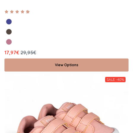
17,97€
29,95€
View Options
SALE -40%