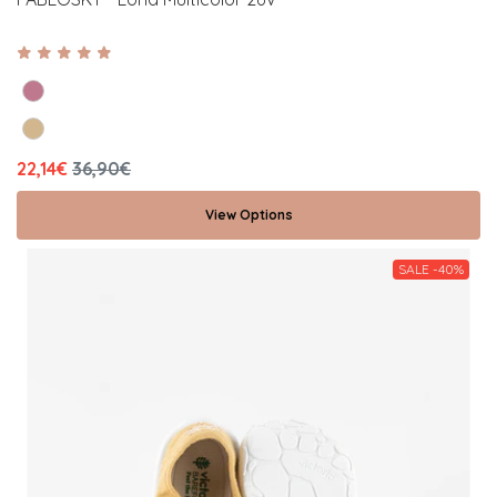
22,14€
36,90€
View Options
SALE -40%