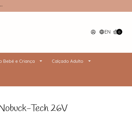
--
EN
0
o Bebé e Criança
Calçado Adulto
obuck-Tech 26V