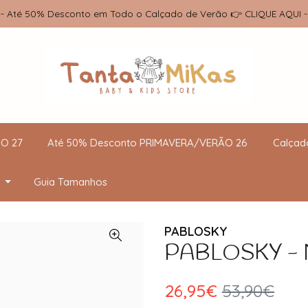
-- Até 50% Desconto em Todo o Calçado de Verão 👉 CLIQUE AQUI -
O 27
Até 50% Desconto PRIMAVERA/VERÃO 26
Calçad
Guia Tamanhos
PABLOSKY
PABLOSKY - N
26,95€
53,90€