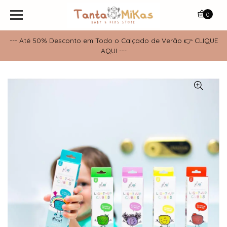
0
--- Até 50% Desconto em Todo o Calçado de Verão 👉 CLIQUE
AQUI ---