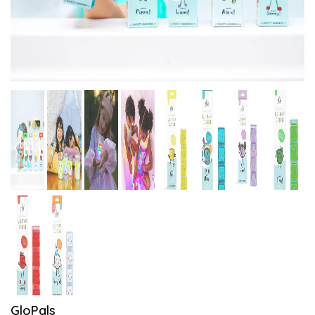
GloPals