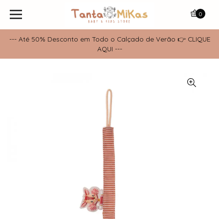
0
--- Até 50% Desconto em Todo o Calçado de Verão 👉 CLIQUE
AQUI ---