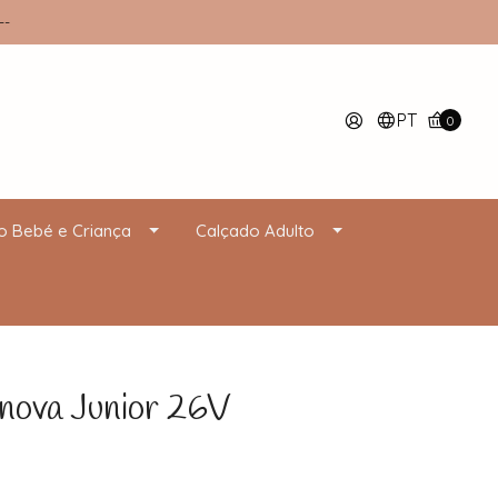
--
PT
0
o Bebé e Criança
Calçado Adulto
ova Junior 26V