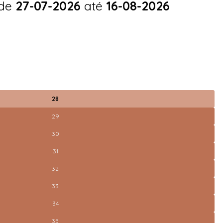
 de
27-07-2026
até
16-08-2026
28
29
30
31
32
33
34
35