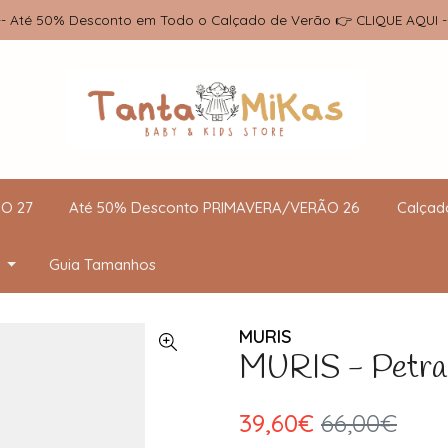
-- Até 50% Desconto em Todo o Calçado de Verão 👉 CLIQUE AQUI -
O 27
Até 50% Desconto PRIMAVERA/VERÃO 26
Calçad
Guia Tamanhos
MURIS
MURIS - Petran
39,60€
66,00€