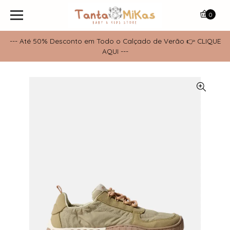
0
--- Até 50% Desconto em Todo o Calçado de Verão 👉 CLIQUE
AQUI ---