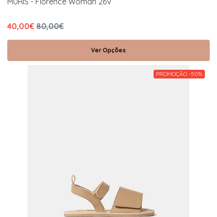
MURIS - Florence Woman 26V
40,00€
80,00€
Ver Opções
PROMOÇÃO -50%