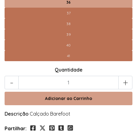
36
37
38
39
40
41
Quantidade
-
+
Descrição
Calçado Barefoot
Partilhar: