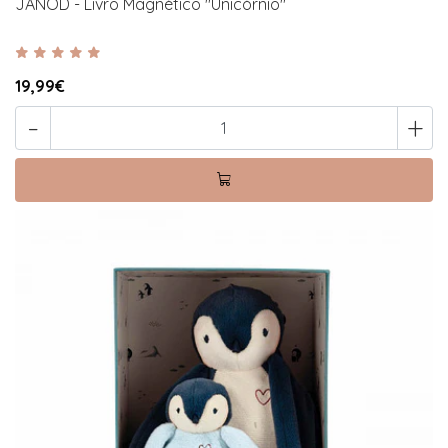
JANOD - Livro Magnético "Unicórnio"
19,99€
-
+