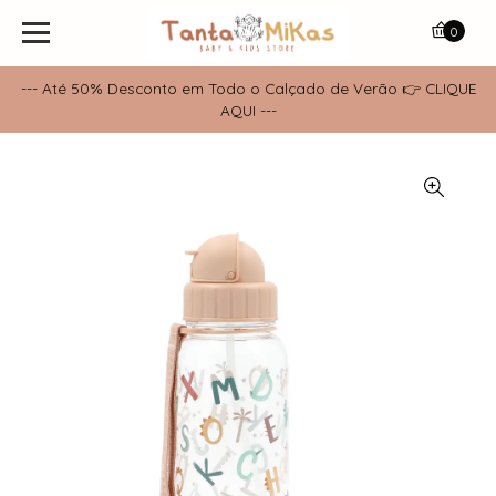
0
--- Até 50% Desconto em Todo o Calçado de Verão 👉 CLIQUE
AQUI ---