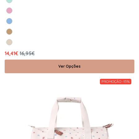
14,41€
16,95€
Ver Opções
PROMOÇÃO -15%