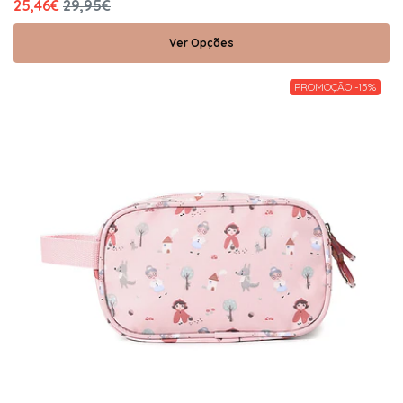
25,46€
29,95€
Ver Opções
PROMOÇÃO -15%