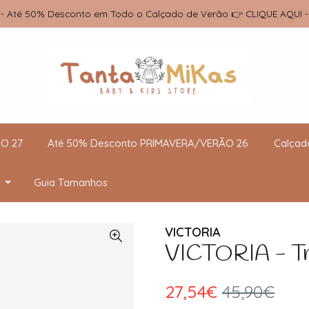
-- Até 50% Desconto em Todo o Calçado de Verão 👉 CLIQUE AQUI -
O 27
Até 50% Desconto PRIMAVERA/VERÃO 26
Calçad
Guia Tamanhos
VICTORIA
VICTORIA - Tri
27,54€
45,90€