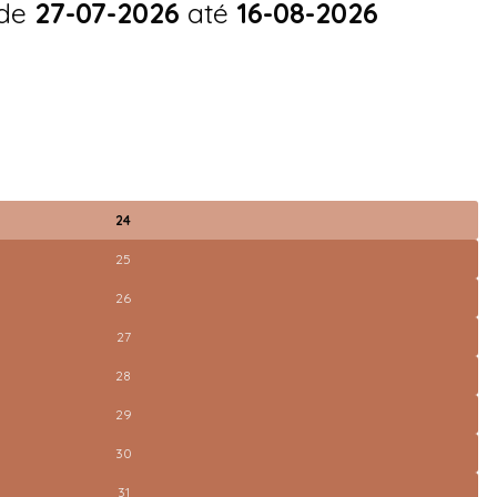
 de
27-07-2026
até
16-08-2026
24
25
26
27
28
29
30
31