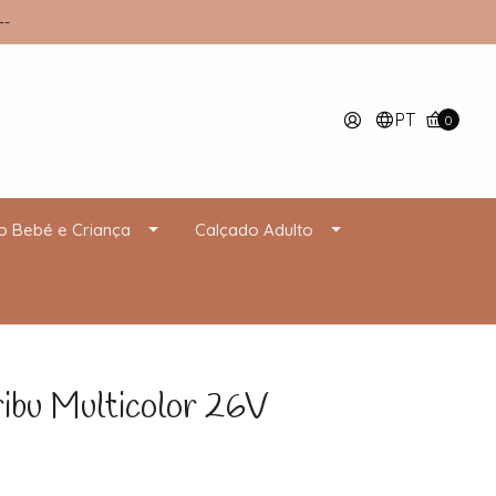
--
PT
0
o Bebé e Criança
Calçado Adulto
bu Multicolor 26V