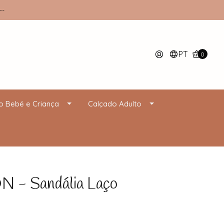
--
PT
0
o Bebé e Criança
Calçado Adulto
 Sandália Laço