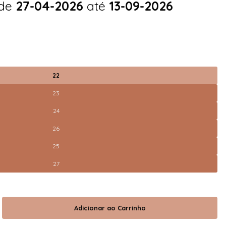
 de
27-04-2026
até
13-09-2026
22
23
24
26
25
27