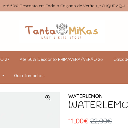
-- Até 50% Desconto em Todo o Calçado de Verão 👉 CLIQUE AQUI -
O 27
Até 50% Desconto PRIMAVERA/VERÃO 26
Calçad
Guia Tamanhos
WATERLEMON
WATERLEMON -
11,00€
22,00€