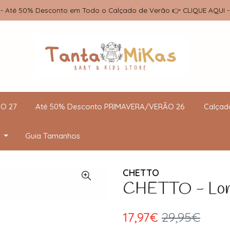
-- Até 50% Desconto em Todo o Calçado de Verão 👉 CLIQUE AQUI -
O 27
Até 50% Desconto PRIMAVERA/VERÃO 26
Calçad
Guia Tamanhos
CHETTO
CHETTO - Lona
17,97€
29,95€