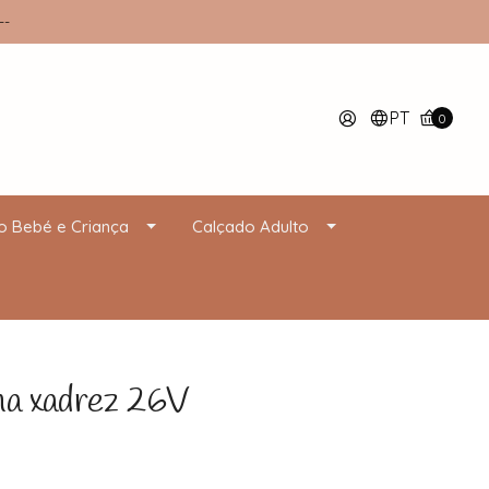
--
PT
0
o Bebé e Criança
Calçado Adulto
 xadrez 26V