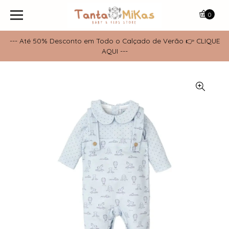
0
--- Até 50% Desconto em Todo o Calçado de Verão 👉 CLIQUE
AQUI ---