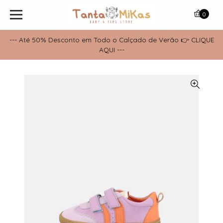
0
--- Até 50% Desconto em Todo o Calçado de Verão 👉 CLIQUE
AQUI ---