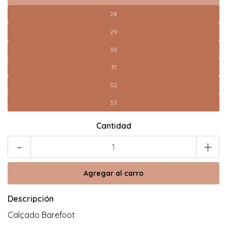
28
29
30
31
32
33
Cantidad
-
+
Descripción
Calçado Barefoot