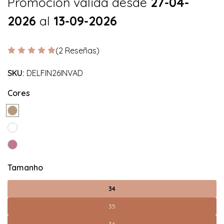
Promoción válida desde
27-04-
2026
al
13-09-2026
(2 Reseñas)
SKU:
DELFIN26INVAD
Cores
Tamanho
34
35
36