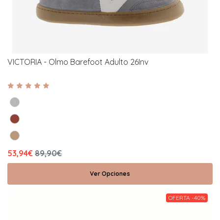
VICTORIA - Olmo Barefoot Adulto 26Inv
53,94€
89,90€
Ver Opciones
OFERTA -40%