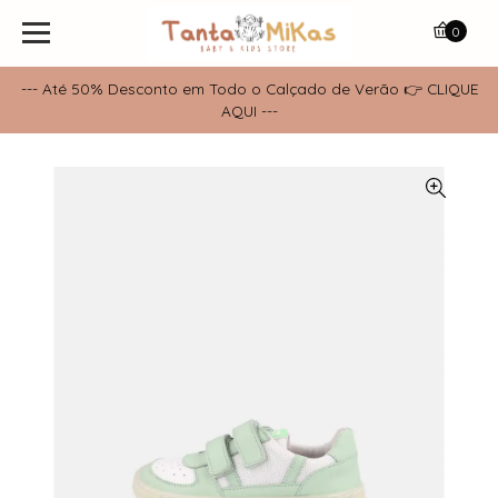
0
--- Até 50% Desconto em Todo o Calçado de Verão 👉 CLIQUE
AQUI ---