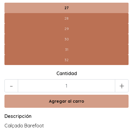
27
28
29
30
31
32
Cantidad
-
+
Descripción
Calçado Barefoot