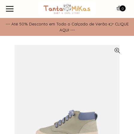
0
--- Até 50% Desconto em Todo o Calçado de Verão 👉 CLIQUE
AQUI ---