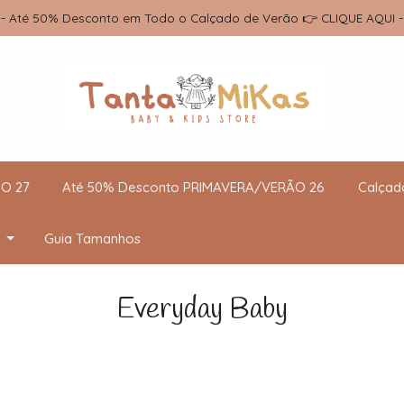
-- Até 50% Desconto em Todo o Calçado de Verão 👉 CLIQUE AQUI -
O 27
Até 50% Desconto PRIMAVERA/VERÃO 26
Calçad
Guia Tamanhos
Everyday Baby