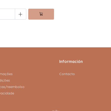
+
Información
amações
Contacto
dições
rocas/reembolso
ivacidade