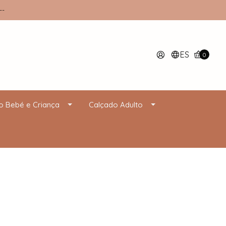
--
ES
0
o Bebé e Criança
Calçado Adulto