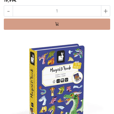
19,99€
-
+