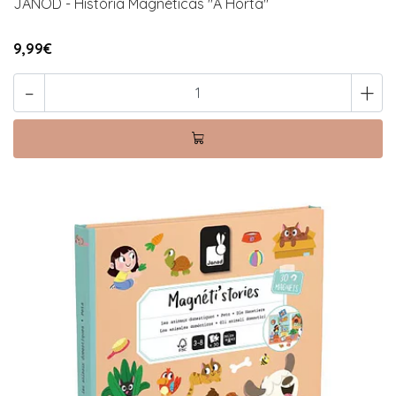
JANOD - História Magnéticas "A Horta"
9,99€
-
+