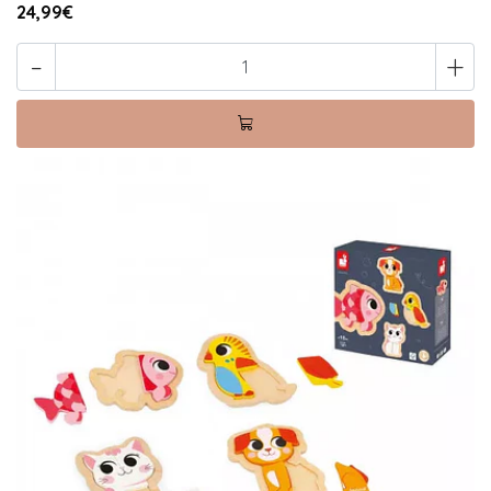
24,99€
-
+