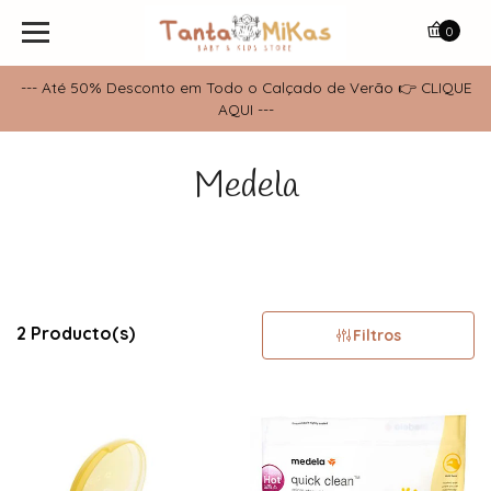
0
--- Até 50% Desconto em Todo o Calçado de Verão 👉 CLIQUE
AQUI ---
Medela
2 Producto(s)
Filtros