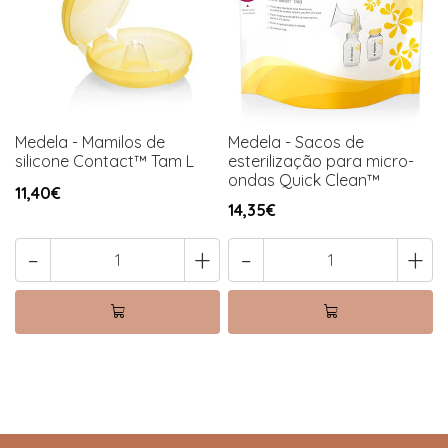
Medela - Mamilos de
Medela - Sacos de
silicone Contact™ Tam L
esterilização para micro-
ondas Quick Clean™
11,40€
14,35€
-
+
-
+