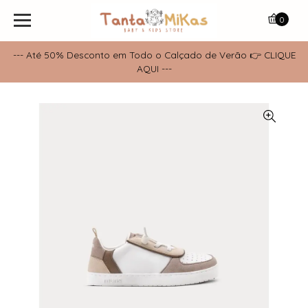
0
--- Até 50% Desconto em Todo o Calçado de Verão 👉 CLIQUE
AQUI ---