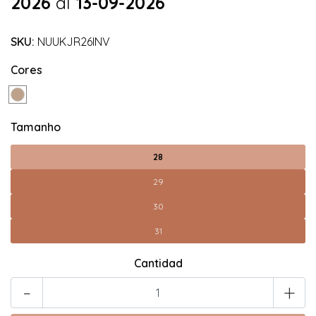
2026
al
13-09-2026
SKU:
NUUKJR26INV
Cores
Tamanho
28
29
30
31
Cantidad
-
+