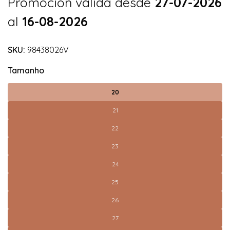
Promoción válida desde
27-07-2026
al
16-08-2026
SKU:
98438026V
Tamanho
20
21
22
23
24
25
26
27