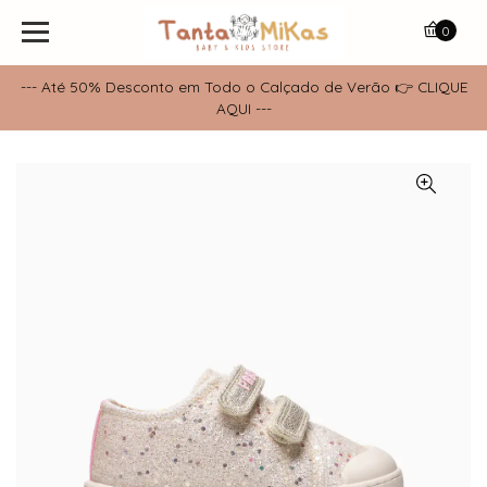
0
--- Até 50% Desconto em Todo o Calçado de Verão 👉 CLIQUE
AQUI ---