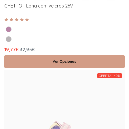
CHETTO - Lona com velcros 26V
19,77€
32,95€
Ver Opciones
OFERTA -40%