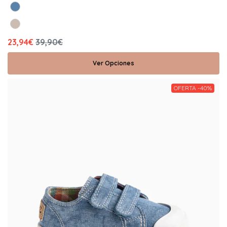
23,94€
39,90€
Ver Opciones
OFERTA -40%