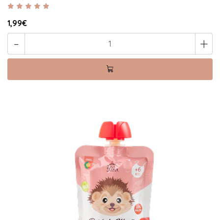
1,99€
-
+