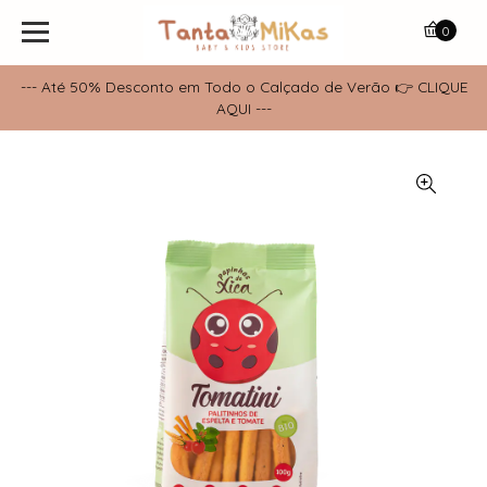
0
--- Até 50% Desconto em Todo o Calçado de Verão 👉 CLIQUE
AQUI ---