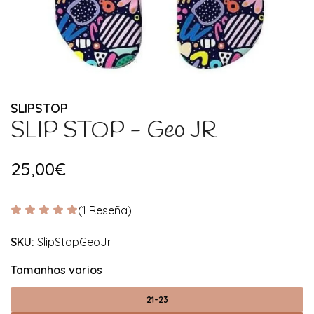
SLIPSTOP
SLIP STOP - Geo JR
25,00€
(1 Reseña)
SKU:
SlipStopGeoJr
Tamanhos varios
21-23