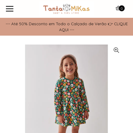
0
--- Até 50% Desconto em Todo o Calçado de Verão 👉 CLIQUE
AQUI ---