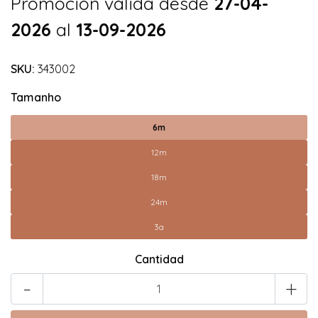
Promoción válida desde
27-04-
2026
al
13-09-2026
SKU:
343002
Tamanho
6m
12m
18m
24m
3a
Cantidad
-
+