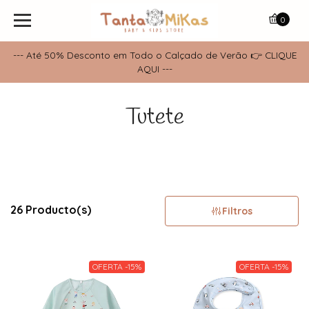
0
--- Até 50% Desconto em Todo o Calçado de Verão 👉 CLIQUE
AQUI ---
Tutete
26 Producto(s)
Filtros
OFERTA -15%
OFERTA -15%