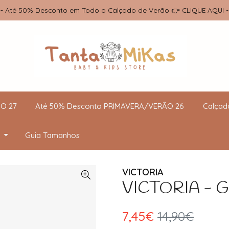
-- Até 50% Desconto em Todo o Calçado de Verão 👉 CLIQUE AQUI -
O 27
Até 50% Desconto PRIMAVERA/VERÃO 26
Calçad
Guia Tamanhos
VICTORIA
VICTORIA - Go
7,45€
14,90€