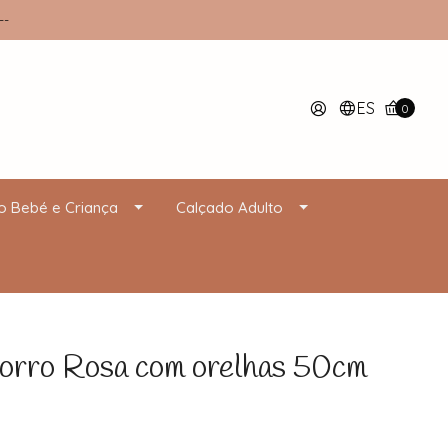
--
ES
0
o Bebé e Criança
Calçado Adulto
rro Rosa com orelhas 50cm